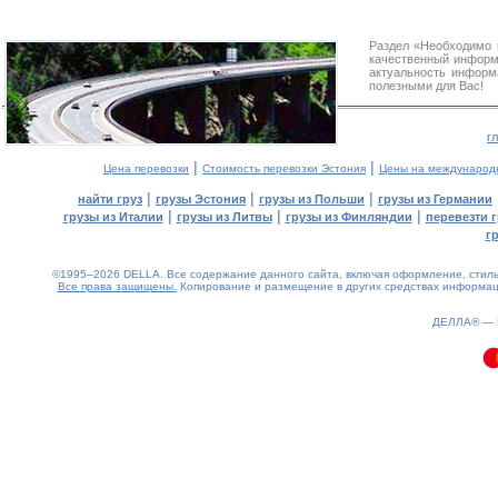
Раздел «Необходимо 
качественный информ
актуальность информа
полезными для Вас!
г
|
|
Цена перевозки
Стоимость перевозки Эстония
Цены на международ
|
|
|
найти груз
грузы Эстония
грузы из Польши
грузы из Германии
|
|
|
грузы из Италии
грузы из Литвы
грузы из Финляндии
перевезти г
г
©1995–2026 DELLA. Все содержание данного сайта, включая оформление, стиль 
Все права защищены.
Копирование и размещение в других средствах информаци
0.15(aws3)
080826-16:27:27
ДЕЛЛА® —