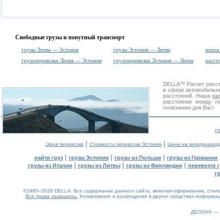
Свободные грузы и попутный транспорт
грузы Литва — Эстония
грузы Эстония — Литва
поиск
грузоперевозки Литва — Эстония
грузоперевозки Эстония — Литва
расст
DELLA™
Расчет расс
в сфере автомобиль
расстояний. Наша
ка
расстояние между г
полезными для Вас!
г
|
|
Цена перевозки
Стоимость перевозки Эстония
Цены на международ
|
|
|
найти груз
грузы Эстония
грузы из Польши
грузы из Германии
|
|
|
грузы из Италии
грузы из Литвы
грузы из Финляндии
перевезти г
г
©1995–2026 DELLA. Все содержание данного сайта, включая оформление, стиль 
Все права защищены.
Копирование и размещение в других средствах информаци
0.1(aws3)
070826-11:39:22
ДЕЛЛА® —