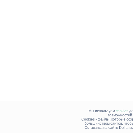
Мы используем
cookies
дл
возможностей 
Cookies - файлы, которые со
большинством сайтов, чтоб
Оставаясь на сайте Della, 