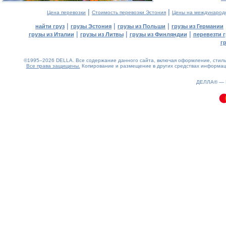
|
|
Цена перевозки
Стоимость перевозки Эстония
Цены на международ
|
|
|
найти груз
грузы Эстония
грузы из Польши
грузы из Германии
|
|
|
грузы из Италии
грузы из Литвы
грузы из Финляндии
перевезти г
г
©1995–2026 DELLA. Все содержание данного сайта, включая оформление, стиль 
Все права защищены.
Копирование и размещение в других средствах информаци
0.14(aws3)
060826-22:51:16
ДЕЛЛА® —