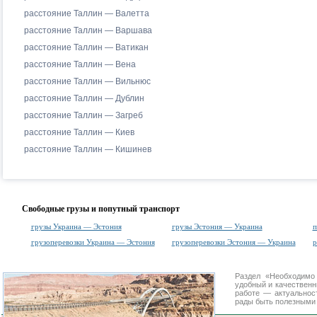
расстояние Таллин — Валетта
расстояние Таллин — Варшава
расстояние Таллин — Ватикан
расстояние Таллин — Вена
расстояние Таллин — Вильнюс
расстояние Таллин — Дублин
расстояние Таллин — Загреб
расстояние Таллин — Киев
расстояние Таллин — Кишинев
Свободные грузы и попутный транспорт
грузы Украина — Эстония
грузы Эстония — Украина
п
грузоперевозки Украина — Эстония
грузоперевозки Эстония — Украина
р
Раздел «Необходимо
удобный и качествен
работе — актуальнос
рады быть полезными 