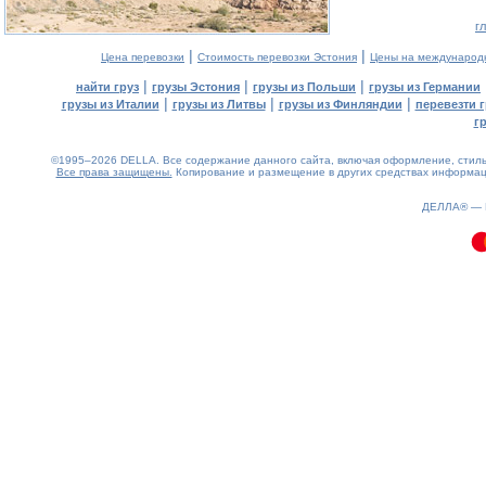
г
|
|
Цена перевозки
Стоимость перевозки Эстония
Цены на международ
|
|
|
найти груз
грузы Эстония
грузы из Польши
грузы из Германии
|
|
|
грузы из Италии
грузы из Литвы
грузы из Финляндии
перевезти г
г
©1995–2026 DELLA. Все содержание данного сайта, включая оформление, стиль 
Все права защищены.
Копирование и размещение в других средствах информаци
0.09(aws3)
080826-13:06:11
ДЕЛЛА® —