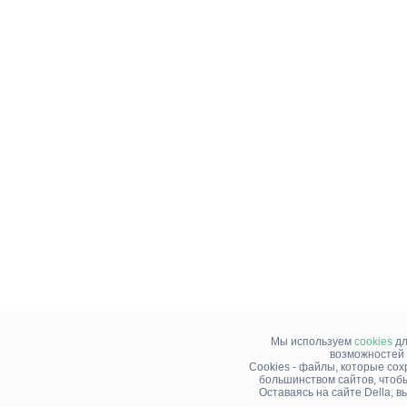
Мы используем
cookies
дл
возможностей 
Cookies - файлы, которые со
большинством сайтов, чтоб
Оставаясь на сайте Della, 