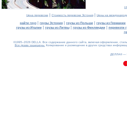
г
|
|
Цена перевозки
Стоимость перевозки Эстония
Цены на международ
|
|
|
найти груз
грузы Эстония
грузы из Польши
грузы из Германии
|
|
|
грузы из Италии
грузы из Литвы
грузы из Финляндии
перевезти г
г
©1995–2026 DELLA. Все содержание данного сайта, включая оформление, стиль 
Все права защищены.
Копирование и размещение в других средствах информаци
0.08(aws2)
070826-04:19:25
ДЕЛЛА® —