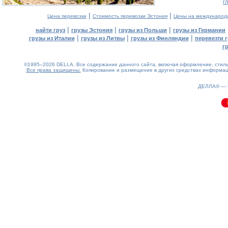
г
|
|
Цена перевозки
Стоимость перевозки Эстония
Цены на международ
|
|
|
найти груз
грузы Эстония
грузы из Польши
грузы из Германии
|
|
|
грузы из Италии
грузы из Литвы
грузы из Финляндии
перевезти г
г
©1995–2026 DELLA. Все содержание данного сайта, включая оформление, стиль 
Все права защищены.
Копирование и размещение в других средствах информаци
0.09(aws4)
070826-13:31:01
ДЕЛЛА® —