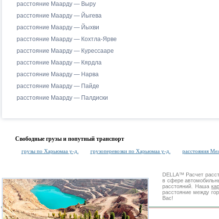
расстояние Маарду — Выру
расстояние Маарду — Йыгева
расстояние Маарду — Йыхви
расстояние Маарду — Кохтла-Ярве
расстояние Маарду — Курессааре
расстояние Маарду — Кярдла
расстояние Маарду — Нарва
расстояние Маарду — Пайде
расстояние Маарду — Палдиски
Свободные грузы и попутный транспорт
грузы по Харьюмаа у-д.
грузоперевозки по Харьюмаа у-д.
расстояния Ме
DELLA™
Расчет расс
в сфере автомобиль
расстояний. Наша
ка
расстояние между гор
Вас!