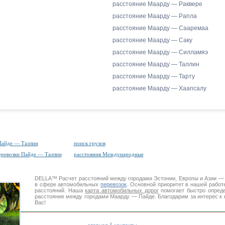
расстояние Маарду — Раквере
расстояние Маарду — Рапла
расстояние Маарду — Сааремаа
расстояние Маарду — Саку
расстояние Маарду — Силламяэ
расстояние Маарду — Таллин
расстояние Маарду — Тарту
расстояние Маарду — Хаапсалу
Пайде — Таллин
поиск грузов
еревозки Пайде — Таллин
расстояния Международные
DELLA™
Расчет расстояний
между городами Эстонии, Европы и Азии —
в сфере автомобильных
перевозок
. Основной приоритет в нашей работ
расстояний. Наша
карта автомобильных дорог
помогает быстро опреде
расстояние между городами Маарду — Пайде. Благодарим за интерес к 
Вас!