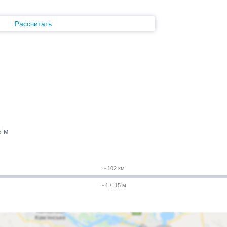
Рассчитать
5 м
~ 102 км
~ 1 ч 15 м