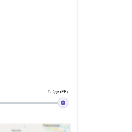
Пайде (EE)
B