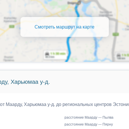
Смотреть маршрут на карте
ду, Харьюмаа у-д.
 от Маарду, Харьюмаа у-д. до региональных центров Эстони
расстояние Маарду — Пылва
расстояние Маарду — Пярну