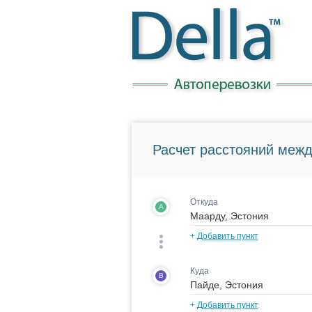
Расчет расстояний межд
Откуда
A
+
Добавить пункт
Куда
B
+
Добавить пункт