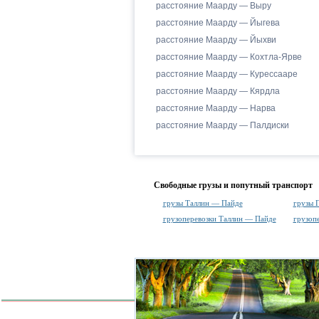
расстояние Маарду — Выру
расстояние Маарду — Йыгева
расстояние Маарду — Йыхви
расстояние Маарду — Кохтла-Ярве
расстояние Маарду — Курессааре
расстояние Маарду — Кярдла
расстояние Маарду — Нарва
расстояние Маарду — Палдиски
Свободные грузы и попутный транспорт
грузы Таллин — Пайде
грузы 
грузоперевозки Таллин — Пайде
грузоп