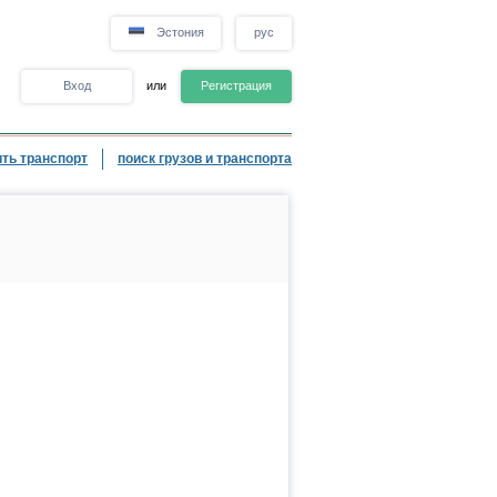
Эстония
рус
Вход
или
Регистрация
ть транспорт
поиск грузов и транспорта