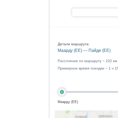
Детали маршрута:
Маарду (EE) — Пайде (EE)
Расстояние по маршруту ~
102 км
Примерное время поездки ~
1 ч 1
A
Маарду (EE)