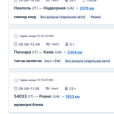
тент
10.08–14.08
20 т
100 м³
Неаполь
Надворная
(IT)
—
(UA)
~
2076 км
секонд хенд
Без догруза (отдельное авто)
Ремни
1 день
назад (11:32 07.08)
тент
09.08–12.08
5 т
Пескара
Киев
(IT)
—
(UA)
~
2354 км
тнп на паллетах
(выс=
2м
)
Без догруза (отдельное авто)
1 день
назад (11:15 07.08)
тент
09.08–11.08
23 т
54033
Ровно
(IT)
—
(UA)
~
1853 км
мраморні блоки