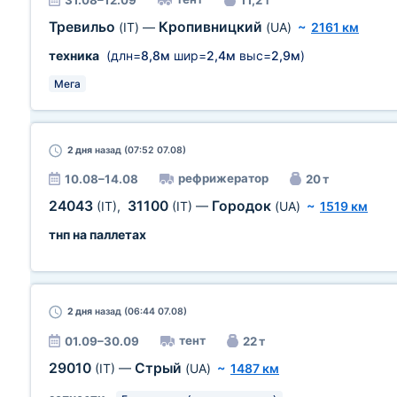
31.08–12.09
11,2 т
Тревильо
Кропивницкий
(IT)
—
(UA)
~
2161 км
техника
(длн=
8,8м
шир=
2,4м
выс=
2,9м
)
Мега
2 дня
назад (07:52 07.08)
рефрижератор
10.08–14.08
20 т
24043
31100
Городок
(IT)
,
(IT)
—
(UA)
~
1519 км
тнп на паллетах
2 дня
назад (06:44 07.08)
тент
01.09–30.09
22 т
29010
Стрый
(IT)
—
(UA)
~
1487 км