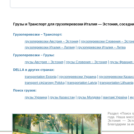
Грузы и Транспорт для грузоперевозки Италия — Эстония, соседн
Грузоперевозки
– Транспорт:
|
грузоперевозки Австрия – Эстония
грузоперевозки Словения – Эстон
|
грузоперевозки Италия – Латвия
грузоперевозки Италия – Литва
Грузоперевозки –
Грузы
:
|
|
грузы Австрия – Эстония
грузы Словения – Эстония
грузы Франция 
DELLA в других странах
:
|
|
transportation Estonia
грузоперевозки Украина
грузоперевозки Казахс
|
|
transport ciężarowy Polska
transportation Latvia
transportation Lithuania
Поиск грузов
:
|
|
|
|
грузы Украина
грузы Казахстан
грузы Молдова
вантажі Україна
жү
Раздел «Поиск 
года. Наша мис
Эстония — Эсто
Благодарим за и