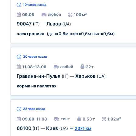
10 часов
назад
любой
09.08
100 м³
90047
Львов
(IT)
—
(UA)
электроника
(длн=
0,6м
шир=
0,6м
выс=
0,6м
)
20 часов
назад
любой
11.08–13.08
22 т
Гравина-ин-Пулья
Харьков
(IT)
—
(UA)
корма на паллетах
22 часа
назад
тент
09.08–11.08
0,53 т
1,92 м³
66100
Киев
(IT)
—
(UA)
~
2371 км