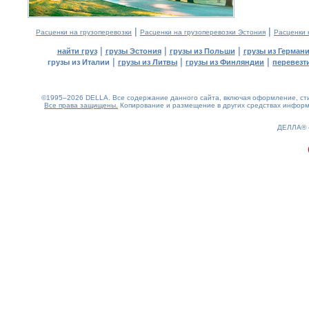
|
|
Расценки на грузоперевозки
Расценки на грузоперевозки Эстония
Расценки 
|
|
|
найти груз
грузы Эстония
грузы из Польши
грузы из Герман
|
|
|
грузы из Италии
грузы из Литвы
грузы из Финляндии
перевезти
©1995–2026 DELLA. Все содержание данного сайта, включая оформление, стил
Все права защищены.
Копирование и размещение в других средствах информа
0.2(aws3)
090826-11:12:56
ДЕЛЛА®