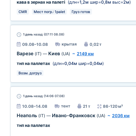
кава в зернах на палеті
(длн=
1,2м
шир=
0,8м
выс=
2м
)
CMR
Мест погр.: 1palet
Груз готов
1 день
назад (07:11 08.08)
крытая
09.08–10.08
0,02 т
Варезе
Киев
(IT)
—
(UA)
~
2149 км
тнп на паллетах
(длн=
0,04м
шир=
0,04м
)
Возм. догруз
1 день
назад (14:06 07.08)
тент
10.08–14.08
21 т
86-120 м³
Неаполь
Ивано-Франковск
(IT)
—
(UA)
~
2036 км
тнп на паллетах