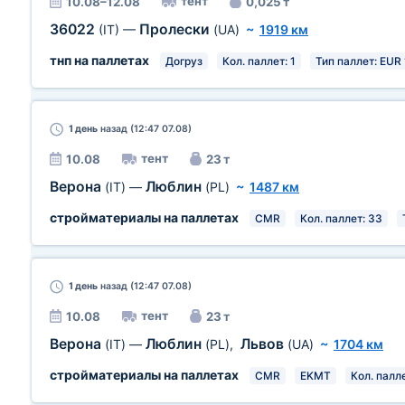
тент
10.08–12.08
0,025 т
36022
Пролески
(IT)
—
(UA)
~
1919 км
тнп на паллетах
Догруз
Кол. паллет: 1
Тип паллет: EUR 
1 день
назад (12:47 07.08)
тент
10.08
23 т
Верона
Люблин
(IT)
—
(PL)
~
1487 км
стройматериалы на паллетах
CMR
Кол. паллет: 33
1 день
назад (12:47 07.08)
тент
10.08
23 т
Верона
Люблин
Львов
(IT)
—
(PL)
,
(UA)
~
1704 км
стройматериалы на паллетах
CMR
EKMT
Кол. палл