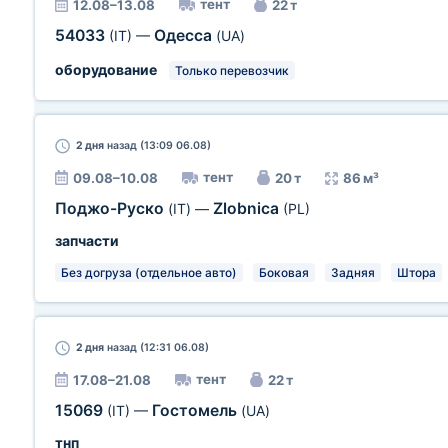
тент
12.08–13.08
22 т
54033
Одесса
(IT)
—
(UA)
оборудование
Только перевозчик
2 дня
назад (13:09 06.08)
тент
09.08–10.08
20 т
86 м³
Поджо-Руско
Zlobnica
(IT)
—
(PL)
запчасти
Без догруза (отдельное авто)
Боковая
Задняя
Штора
2 дня
назад (12:31 06.08)
тент
17.08–21.08
22 т
15069
Гостомель
(IT)
—
(UA)
тнп