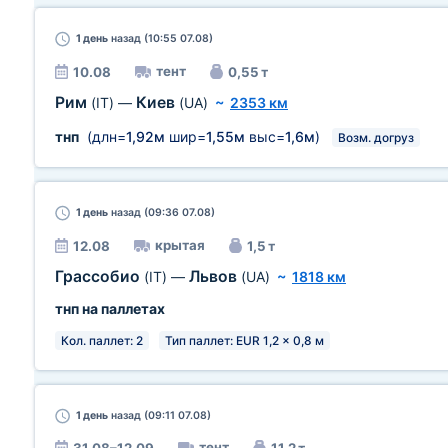
1 день
назад (10:55 07.08)
тент
10.08
0,55 т
Рим
Киев
(IT)
—
(UA)
~
2353 км
тнп
(длн=
1,92м
шир=
1,55м
выс=
1,6м
)
Возм. догруз
1 день
назад (09:36 07.08)
крытая
12.08
1,5 т
Грассобио
Львов
(IT)
—
(UA)
~
1818 км
тнп на паллетах
Кол. паллет: 2
Тип паллет: EUR 1,2 x 0,8 м
1 день
назад (09:11 07.08)
тент