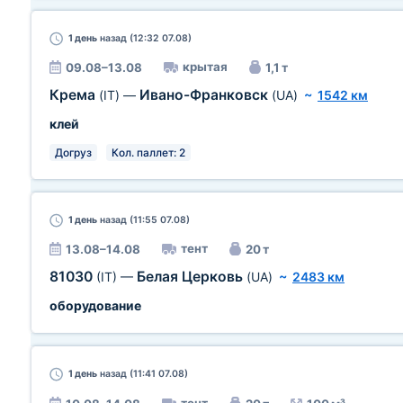
1 день
назад (12:32 07.08)
крытая
09.08–13.08
1,1 т
Крема
Ивано-Франковск
(IT)
—
(UA)
~
1542 км
клей
Догруз
Кол. паллет: 2
1 день
назад (11:55 07.08)
тент
13.08–14.08
20 т
81030
Белая Церковь
(IT)
—
(UA)
~
2483 км
оборудование
1 день
назад (11:41 07.08)