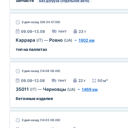
запчасти
Без догруза (отдельное авто)
2 дня
назад (06:34 07.08)
тент
09.08–13.08
23 т
Каррара
Ровно
(IT)
—
(UA)
~
1902 км
тнп на паллетах
2 дня
назад (14:08 06.08)
тент
09.08–12.08
22 т
50 м³
35011
Черновцы
(IT)
—
(UA)
~
1469 км
бетонные изделия
2 дня
назад (14:03 06.08)