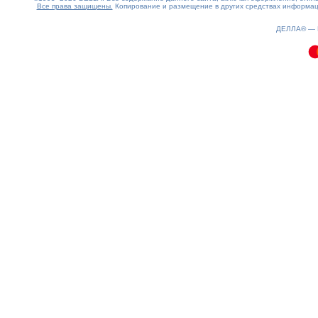
Все права защищены.
Копирование и размещение в других средствах информаци
0.16(aws4)
060826-17:22:40
ДЕЛЛА® —