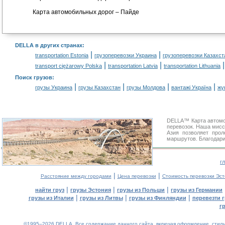
Карта автомобильных дорог – Пайде
DELLA в других странах
:
|
|
transportation Estonia
грузоперевозки Украина
грузоперевозки Казахст
|
|
transport ciężarowy Polska
transportation Latvia
transportation Lithuania
Поиск грузов
:
|
|
|
|
грузы Украина
грузы Казахстан
грузы Молдова
вантажі Україна
жү
DELLA™ Карта автомо
перевозок. Наша мисс
Азия позволяет про
маршрутов. Благодари
г
|
|
Расстояние между городами
Цена перевозки
Стоимость перевозки Эст
|
|
|
найти груз
грузы Эстония
грузы из Польши
грузы из Германии
|
|
|
грузы из Италии
грузы из Литвы
грузы из Финляндии
перевезти г
г
©1995–2026 DELLA. Все содержание данного сайта, включая оформление, стиль 