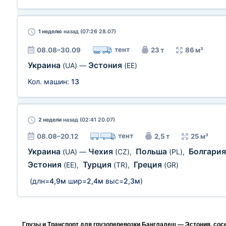
1 неделю
назад (07:26 28.07)
тент
08.08–30.09
23 т
86 м³
Украина
Эстония
(UA)
—
(EE)
Кол. машин:
13
2 недели
назад (02:41 20.07)
тент
08.08–20.12
2,5 т
25 м³
Украина
Чехия
Польша
Болгари
(UA)
—
(CZ)
,
(PL)
,
Эстония
Турция
Греция
(EE)
,
(TR)
,
(GR)
(длн=
4,9м
шир=
2,4м
выс=
2,3м
)
Грузы и Транспорт для грузоперевозки Бангладеш — Эстония, сос