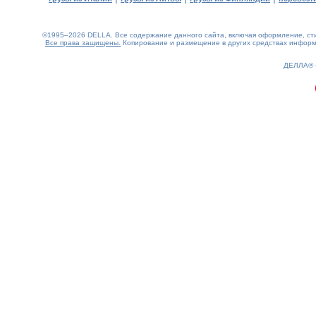
©1995–2026 DELLA. Все содержание данного сайта, включая оформление, стил
Все права защищены.
Копирование и размещение в других средствах информа
0.14(aws4)
080826-14:33:14
ДЕЛЛА®