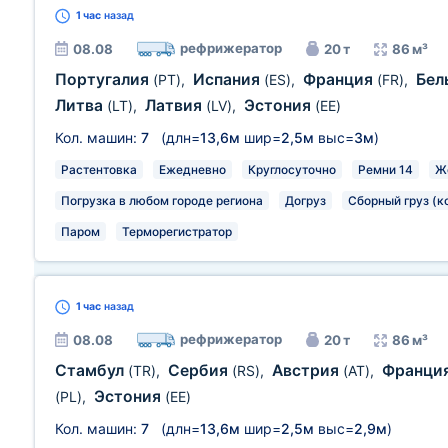
1 час
назад
рефрижератор
08.08
20 т
86 м³
Португалия
Испания
Франция
Бел
(PT)
,
(ES)
,
(FR)
,
Литва
Латвия
Эстония
(LT)
,
(LV)
,
(EE)
Кол. машин:
7
(длн=
13,6м
шир=
2,5м
выс=
3м
)
Растентовка
Ежедневно
Круглосуточно
Ремни 14
Ж
Погрузка в любом городе региона
Догруз
Сборный груз (к
Паром
Терморегистратор
1 час
назад
рефрижератор
08.08
20 т
86 м³
Стамбул
Сербия
Австрия
Франци
(TR)
,
(RS)
,
(AT)
,
Эстония
(PL)
,
(EE)
Кол. машин:
7
(длн=
13,6м
шир=
2,5м
выс=
2,9м
)