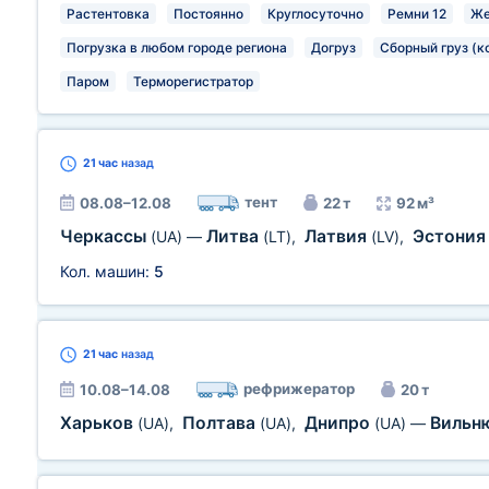
Растентовка
Постоянно
Круглосуточно
Ремни 12
Же
Погрузка в любом городе региона
Догруз
Сборный груз (к
Паром
Терморегистратор
21 час
назад
тент
08.08–12.08
22 т
92 м³
Черкассы
Литва
Латвия
Эстони
(UA)
—
(LT)
,
(LV)
,
Кол. машин:
5
21 час
назад
рефрижератор
10.08–14.08
20 т
Харьков
Полтава
Днипро
Вильн
(UA)
,
(UA)
,
(UA)
—