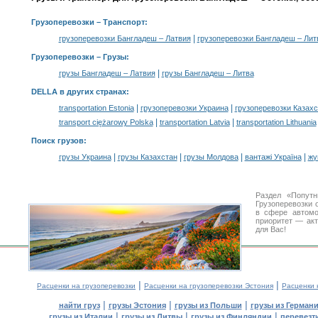
Грузоперевозки
– Транспорт:
|
грузоперевозки Бангладеш – Латвия
грузоперевозки Бангладеш – Лит
Грузоперевозки –
Грузы
:
|
грузы Бангладеш – Латвия
грузы Бангладеш – Литва
DELLA в других странах
:
|
|
transportation Estonia
грузоперевозки Украина
грузоперевозки Казахс
|
|
transport ciężarowy Polska
transportation Latvia
transportation Lithuania
Поиск грузов
:
|
|
|
|
грузы Украина
грузы Казахстан
грузы Молдова
вантажі Україна
жү
Раздел «Попут
Грузоперевозки 
в сфере автом
приоритет — акт
для Вас!
|
|
Расценки на грузоперевозки
Расценки на грузоперевозки Эстония
Расценки 
|
|
|
найти груз
грузы Эстония
грузы из Польши
грузы из Герман
|
|
|
грузы из Италии
грузы из Литвы
грузы из Финляндии
перевезти