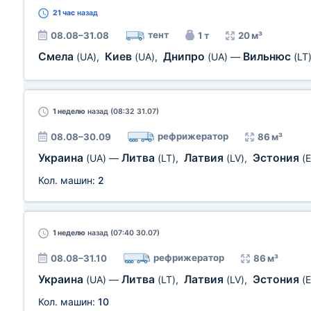
21 час
назад
тент
08.08–31.08
1 т
20 м³
Смела
Киев
Днипро
Вильнюс
(UA)
,
(UA)
,
(UA)
—
(LT
1 неделю
назад (08:32 31.07)
рефрижератор
08.08–30.09
86 м³
Украина
Литва
Латвия
Эстония
(UA)
—
(LT)
,
(LV)
,
(E
Кол. машин:
2
1 неделю
назад (07:40 30.07)
рефрижератор
08.08–31.10
86 м³
Украина
Литва
Латвия
Эстония
(UA)
—
(LT)
,
(LV)
,
(E
Кол. машин:
10