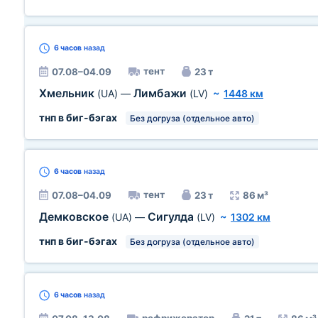
6 часов
назад
тент
07.08–04.09
23 т
Хмельник
Лимбажи
(UA)
—
(LV)
~
1448 км
тнп в биг-бэгах
Без догруза (отдельное авто)
6 часов
назад
тент
07.08–04.09
23 т
86 м³
Демковское
Сигулда
(UA)
—
(LV)
~
1302 км
тнп в биг-бэгах
Без догруза (отдельное авто)
6 часов
назад