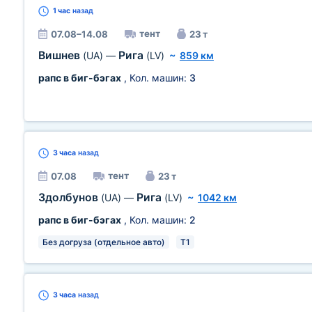
1 час
назад
тент
07.08–14.08
23 т
Вишнев
Рига
(UA)
—
(LV)
~
859 км
рапс в биг-бэгах
, Кол. машин:
3
3 часа
назад
тент
07.08
23 т
Здолбунов
Рига
(UA)
—
(LV)
~
1042 км
рапс в биг-бэгах
, Кол. машин:
2
Без догруза (отдельное авто)
T1
3 часа
назад