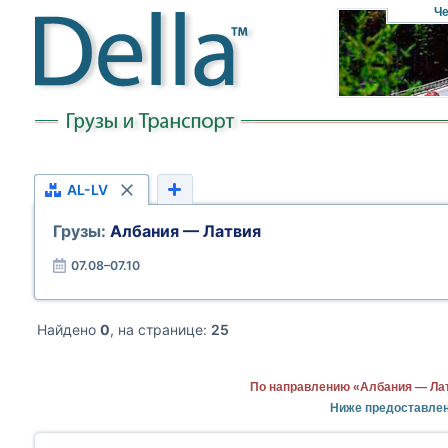
Че
AL-LV
Грузы:
Албания — Латвия
07.08–07.10
Найдено
0
, на странице:
25
По направлению «Албания — Лат
Ниже предоставлен