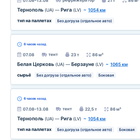
рефрижератор
07.08–13.08
21 т
86 м³
Тернополь
Рига
(UA)
—
(LV)
~
1054 км
тнп на паллетах
Без догруза (отдельное авто)
6 часов
назад
тент
07.08
23 т
86 м³
Белая Церковь
Берзауне
(UA)
—
(LV)
~
1065 км
сырьё
Без догруза (отдельное авто)
Боковая
6 часов
назад
тент
07.08–13.08
22,5 т
86 м³
Тернополь
Рига
(UA)
—
(LV)
~
1054 км
тнп на паллетах
Без догруза (отдельное авто)
Боковая