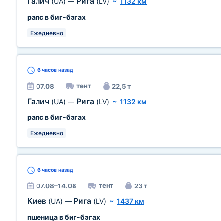
Галич
Рига
(UA)
—
(LV)
~
1132 км
рапс в биг-бэгах
Ежедневно
6 часов
назад
тент
07.08
22,5 т
Галич
Рига
(UA)
—
(LV)
~
1132 км
рапс в биг-бэгах
Ежедневно
6 часов
назад
тент
07.08–14.08
23 т
Киев
Рига
(UA)
—
(LV)
~
1437 км
пшеница в биг-бэгах