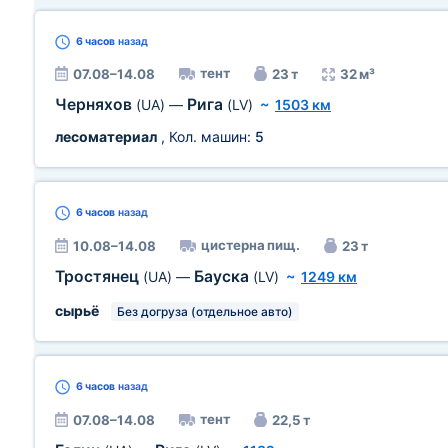
6 часов
назад
тент
07.08–14.08
23 т
32 м³
Черняхов
Рига
(UA)
—
(LV)
~
1503 км
лесоматериал
, Кол. машин:
5
6 часов
назад
цистерна пищ.
10.08–14.08
23 т
Тростянец
Бауска
(UA)
—
(LV)
~
1249 км
сырьё
Без догруза (отдельное авто)
6 часов
назад
тент
07.08–14.08
22,5 т