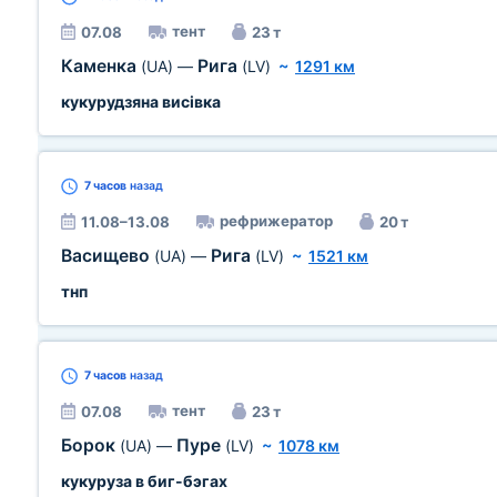
тент
07.08
23 т
Каменка
Рига
(UA)
—
(LV)
~
1291 км
кукурудзяна висівка
7 часов
назад
рефрижератор
11.08–13.08
20 т
Васищево
Рига
(UA)
—
(LV)
~
1521 км
тнп
7 часов
назад
тент
07.08
23 т
Борок
Пуре
(UA)
—
(LV)
~
1078 км
кукуруза в биг-бэгах