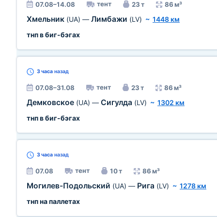
тент
07.08–14.08
23 т
86 м³
Хмельник
Лимбажи
(UA)
—
(LV)
~
1448 км
тнп в биг-бэгах
3 часа
назад
тент
07.08–31.08
23 т
86 м³
Демковское
Сигулда
(UA)
—
(LV)
~
1302 км
тнп в биг-бэгах
3 часа
назад
тент
07.08
10 т
86 м³
Могилев-Подольский
Рига
(UA)
—
(LV)
~
1278 км
тнп на паллетах