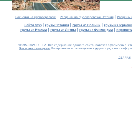
|
|
Расценки на грузоперевозки
Расценки на грузоперевозки Эстония
Расценки 
|
|
|
найти груз
грузы Эстония
грузы из Польши
грузы из Герман
|
|
|
грузы из Италии
грузы из Литвы
грузы из Финляндии
перевезти
©1995–2026 DELLA. Все содержание данного сайта, включая оформление, стил
Все права защищены.
Копирование и размещение в других средствах информа
0.2(aws2)
070826-00:51:56
ДЕЛЛА®