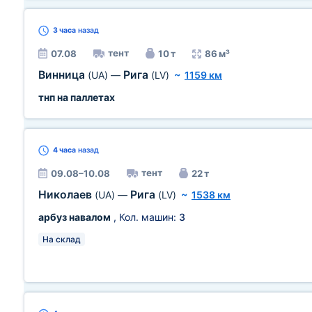
3 часа
назад
тент
07.08
10 т
86 м³
Винница
Рига
(UA)
—
(LV)
~
1159 км
тнп на паллетах
4 часа
назад
тент
09.08–10.08
22 т
Николаев
Рига
(UA)
—
(LV)
~
1538 км
арбуз навалом
, Кол. машин:
3
На склад