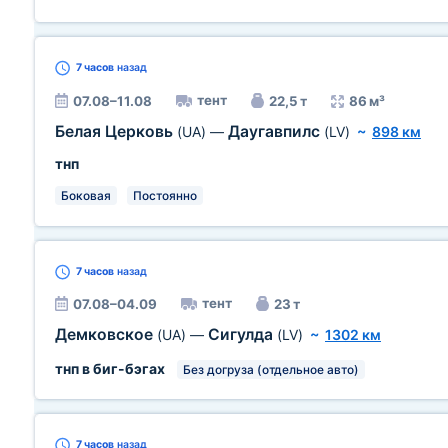
7 часов
назад
тент
07.08–11.08
22,5 т
86 м³
Белая Церковь
Даугавпилс
(UA)
—
(LV)
~
898 км
тнп
Боковая
Постоянно
7 часов
назад
тент
07.08–04.09
23 т
Демковское
Сигулда
(UA)
—
(LV)
~
1302 км
тнп в биг-бэгах
Без догруза (отдельное авто)
7 часов
назад