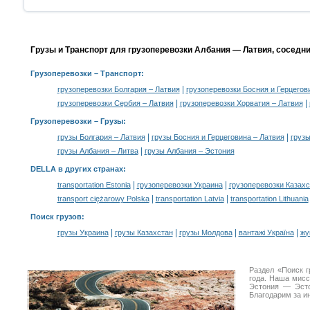
Грузы и Транспорт для грузоперевозки Албания — Латвия, соседн
Грузоперевозки
– Транспорт:
|
грузоперевозки Болгария – Латвия
грузоперевозки Босния и Герцегов
|
|
грузоперевозки Сербия – Латвия
грузоперевозки Хорватия – Латвия
Грузоперевозки –
Грузы
:
|
|
грузы Болгария – Латвия
грузы Босния и Герцеговина – Латвия
грузы
|
грузы Албания – Литва
грузы Албания – Эстония
DELLA в других странах
:
|
|
transportation Estonia
грузоперевозки Украина
грузоперевозки Казахс
|
|
transport ciężarowy Polska
transportation Latvia
transportation Lithuania
Поиск грузов
:
|
|
|
|
грузы Украина
грузы Казахстан
грузы Молдова
вантажі Україна
жү
Раздел «Поиск 
года. Наша мис
Эстония — Эсто
Благодарим за и