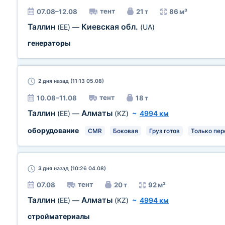
тент
07.08–12.08
21 т
86 м³
Таллин
Киевская обл.
(EE)
—
(UA)
генераторы
2 дня
назад (11:13 05.08)
тент
10.08–11.08
18 т
Таллин
Алматы
(EE)
—
(KZ)
~
4994 км
оборудование
CMR
Боковая
Груз готов
Только пер
3 дня
назад (10:26 04.08)
тент
07.08
20 т
92 м³
Таллин
Алматы
(EE)
—
(KZ)
~
4994 км
стройматериалы