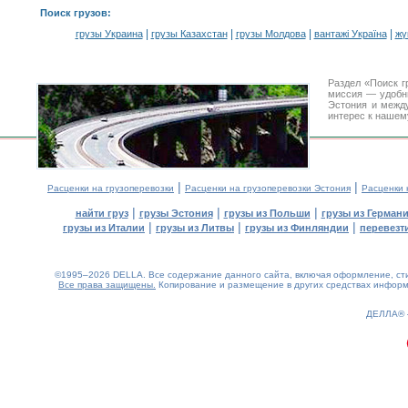
Поиск грузов
:
|
|
|
|
грузы Украина
грузы Казахстан
грузы Молдова
вантажі Україна
жү
Раздел «Поиск г
миссия — удобн
Эстония и межд
интерес к нашем
|
|
Расценки на грузоперевозки
Расценки на грузоперевозки Эстония
Расценки 
|
|
|
найти груз
грузы Эстония
грузы из Польши
грузы из Герман
|
|
|
грузы из Италии
грузы из Литвы
грузы из Финляндии
перевезти
©1995–2026 DELLA. Все содержание данного сайта, включая оформление, стил
Все права защищены.
Копирование и размещение в других средствах информа
1.66(aws4)
070826-20:13:04
ДЕЛЛА®