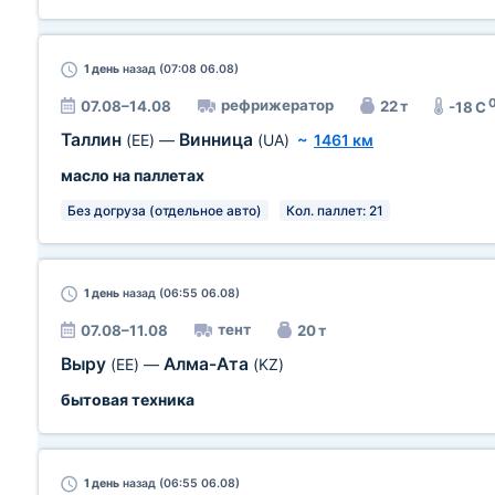
1 день
назад (07:08 06.08)
рефрижератор
07.08–14.08
22 т
-18 C
Таллин
Винница
(EE)
—
(UA)
~
1461 км
масло на паллетах
Без догруза (отдельное авто)
Кол. паллет: 21
1 день
назад (06:55 06.08)
тент
07.08–11.08
20 т
Выру
Алма-Ата
(EE)
—
(KZ)
бытовая техника
1 день
назад (06:55 06.08)