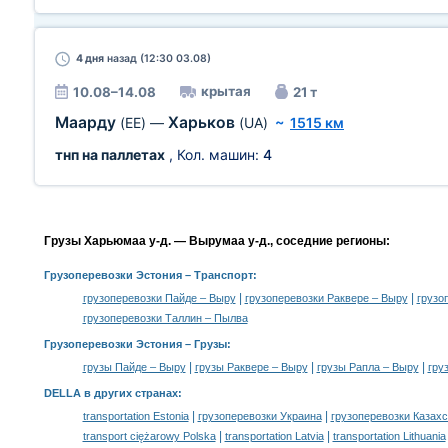
4 дня
назад (12:30 03.08)
крытая
10.08–14.08
21 т
Маарду
Харьков
(EE)
—
(UA)
~
1515 км
тнп на паллетах
, Кол. машин:
4
Грузы Харьюмаа у-д. — Вырумаа у-д., соседние регионы:
Грузоперевозки Эстония
– Транспорт:
|
|
грузоперевозки Пайде – Выру
грузоперевозки Раквере – Выру
грузо
грузоперевозки Таллин – Пылва
Грузоперевозки Эстония –
Грузы
:
|
|
|
грузы Пайде – Выру
грузы Раквере – Выру
грузы Рапла – Выру
гру
DELLA в других странах
:
|
|
transportation Estonia
грузоперевозки Украина
грузоперевозки Казахс
|
|
transport ciężarowy Polska
transportation Latvia
transportation Lithuania