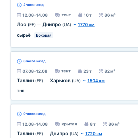
2 часа
назад
тент
12.08–14.08
10 т
86 м³
Лоо
Днипро
(EE)
—
(UA)
~
1770 км
сырьё
Боковая
6 часов
назад
тент
07.08–12.08
23 т
82 м³
Таллин
Харьков
(EE)
—
(UA)
~
1504 км
тнп
9 часов
назад
крытая
12.08–14.08
8 т
86 м³
Таллин
Днипро
(EE)
—
(UA)
~
1720 км