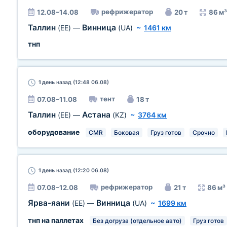
рефрижератор
12.08–14.08
20 т
86 м³
Таллин
Винница
(EE)
—
(UA)
~
1461 км
тнп
1 день
назад (12:48 06.08)
тент
07.08–11.08
18 т
Таллин
Астана
(EE)
—
(KZ)
~
3764 км
оборудование
CMR
Боковая
Груз готов
Срочно
1 день
назад (12:20 06.08)
рефрижератор
07.08–12.08
21 т
86 м³
Ярва-яани
Винница
(EE)
—
(UA)
~
1699 км
тнп на паллетах
Без догруза (отдельное авто)
Груз готов