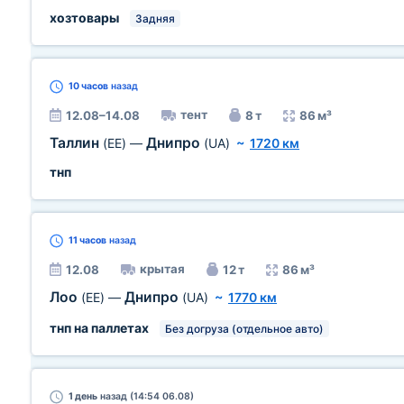
хозтовары
Задняя
10 часов
назад
тент
12.08–14.08
8 т
86 м³
Таллин
Днипро
(EE)
—
(UA)
~
1720 км
тнп
11 часов
назад
крытая
12.08
12 т
86 м³
Лоо
Днипро
(EE)
—
(UA)
~
1770 км
тнп на паллетах
Без догруза (отдельное авто)
1 день
назад (14:54 06.08)