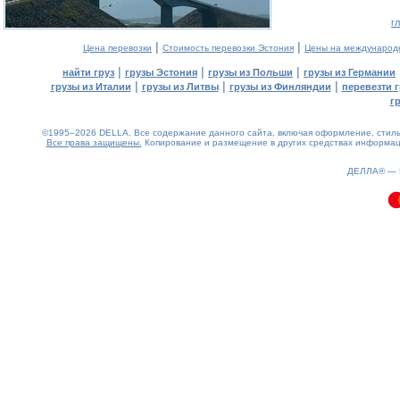
г
|
|
Цена перевозки
Стоимость перевозки Эстония
Цены на международ
|
|
|
найти груз
грузы Эстония
грузы из Польши
грузы из Германии
|
|
|
грузы из Италии
грузы из Литвы
грузы из Финляндии
перевезти г
г
©1995–2026 DELLA. Все содержание данного сайта, включая оформление, стиль 
Все права защищены.
Копирование и размещение в других средствах информаци
0.14(aws4)
070826-07:49:14
ДЕЛЛА® —