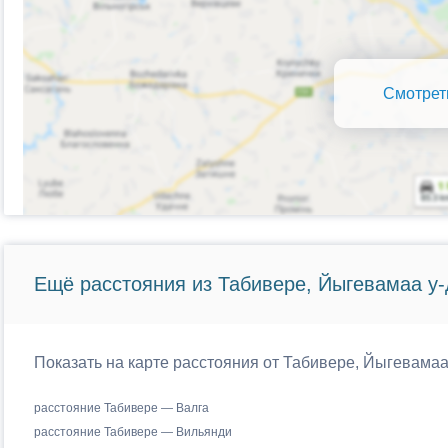
Смотрет
Ещё расстояния из Табивере, Йыгевамаа у-
Показать на карте расстояния от Табивере, Йыгевамаа
расстояние Табивере — Валга
расстояние Табивере — Вильянди