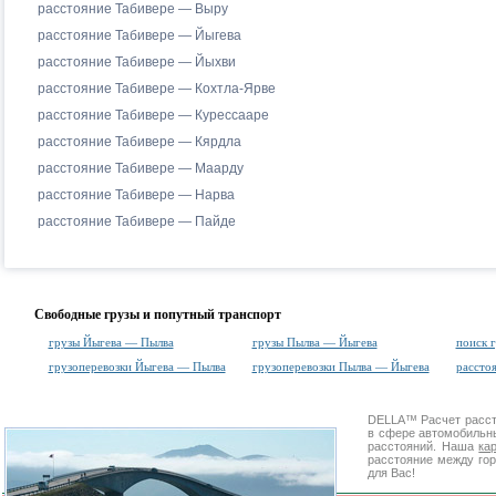
расстояние Табивере — Выру
расстояние Табивере — Йыгева
расстояние Табивере — Йыхви
расстояние Табивере — Кохтла-Ярве
расстояние Табивере — Курессааре
расстояние Табивере — Кярдла
расстояние Табивере — Маарду
расстояние Табивере — Нарва
расстояние Табивере — Пайде
Свободные грузы и попутный транспорт
грузы Йыгева — Пылва
грузы Пылва — Йыгева
поиск 
грузоперевозки Йыгева — Пылва
грузоперевозки Пылва — Йыгева
рассто
DELLA™
Расчет расс
в сфере автомобиль
расстояний. Наша
ка
расстояние между го
для Вас!