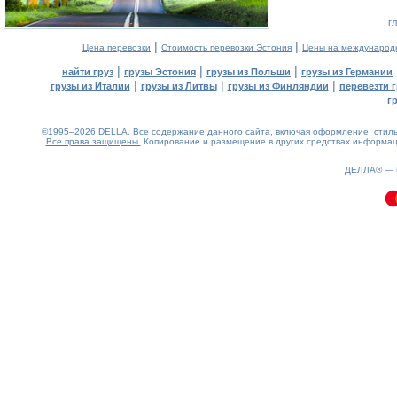
г
|
|
Цена перевозки
Стоимость перевозки Эстония
Цены на международ
|
|
|
найти груз
грузы Эстония
грузы из Польши
грузы из Германии
|
|
|
грузы из Италии
грузы из Литвы
грузы из Финляндии
перевезти г
г
©1995–2026 DELLA. Все содержание данного сайта, включая оформление, стиль 
Все права защищены.
Копирование и размещение в других средствах информаци
0.06(aws4)
080826-02:05:35
ДЕЛЛА® —