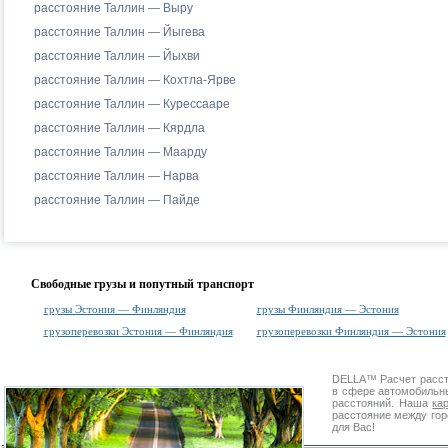
расстояние Таллин — Выру
расстояние Таллин — Йыгева
расстояние Таллин — Йыхви
расстояние Таллин — Кохтла-Ярве
расстояние Таллин — Курессааре
расстояние Таллин — Кярдла
расстояние Таллин — Маарду
расстояние Таллин — Нарва
расстояние Таллин — Пайде
Свободные грузы и попутный транспорт
грузы Эстония — Финляндия
грузы Финляндия — Эстония
грузоперевозки Эстония — Финляндия
грузоперевозки Финляндия — Эстония
DELLA™
Расчет расс
в сфере автомобиль
расстояний. Наша
ка
расстояние между гор
для Вас!