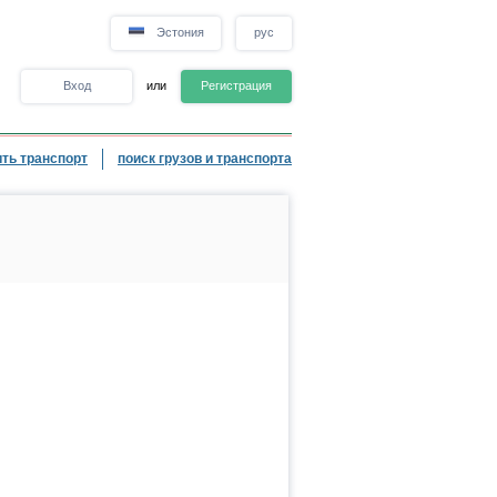
Эстония
рус
Вход
или
Регистрация
ть транспорт
поиск грузов и транспорта