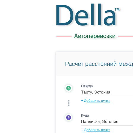
Расчет расстояний межд
Откуда
A
+
Добавить пункт
Куда
B
+
Добавить пункт