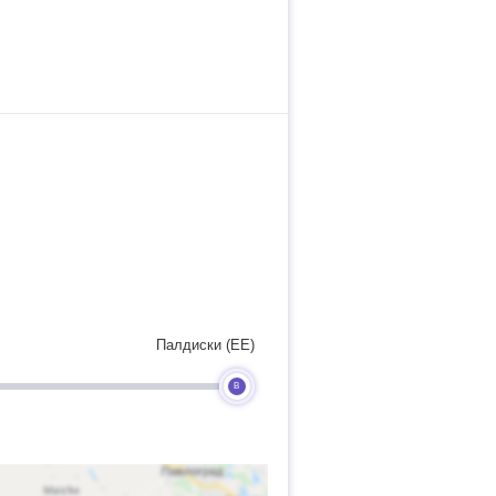
Палдиски (EE)
B