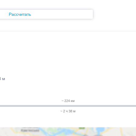
Рассчитать
8 м
~ 224 км
~ 2 ч 38 м