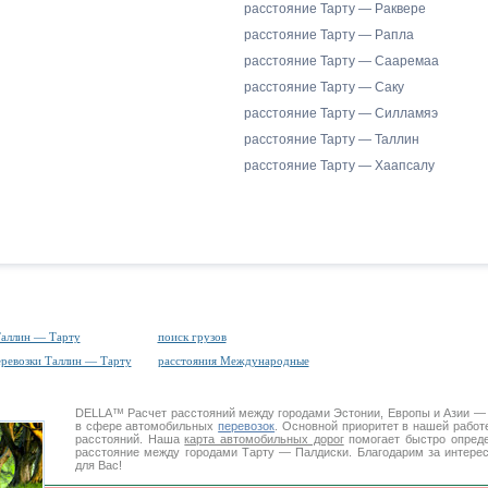
расстояние Тарту — Раквере
расстояние Тарту — Рапла
расстояние Тарту — Сааремаа
расстояние Тарту — Саку
расстояние Тарту — Силламяэ
расстояние Тарту — Таллин
расстояние Тарту — Хаапсалу
Таллин — Тарту
поиск грузов
еревозки Таллин — Тарту
расстояния Международные
DELLA™
Расчет расстояний
между городами Эстонии, Европы и Азии —
в сфере автомобильных
перевозок
. Основной приоритет в нашей работ
расстояний. Наша
карта автомобильных дорог
помогает быстро опреде
расстояние между городами Тарту — Палдиски. Благодарим за интере
для Вас!