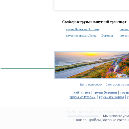
Свободные грузы и попутный транспорт
грузы Литва — Эстония
грузы
грузоперевозки Литва — Эстония
грузо
|
Цена перевозки
Стоимость пере
|
|
найти груз
грузы Эстония
груз
|
|
грузы из Италии
грузы из Литвы
г
©1995–2026 DELLA. Все содержание данного
Все права защищены.
Копирование и разме
Мы используе
0.08(aws3)
Cookies - файлы, которые сохра
060826-06:47:59