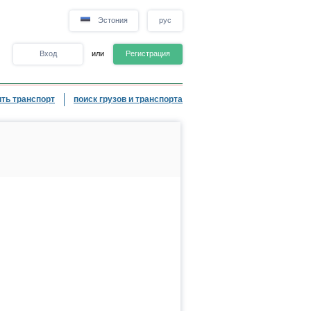
Эстония
рус
Вход
или
Регистрация
ть транспорт
поиск грузов и транспорта