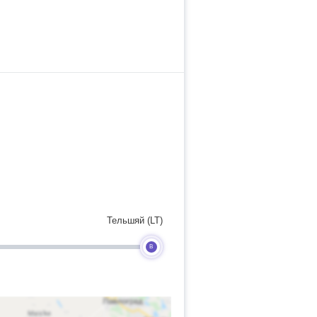
Тельшяй (LT)
B