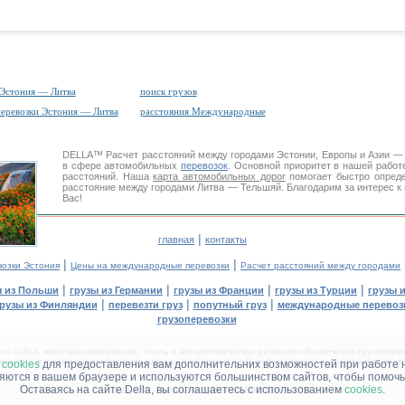
 Эстония — Литва
поиск грузов
перевозки Эстония — Литва
расстояния Международные
DELLA™
Расчет расстояний
между городами Эстонии, Европы и Азии —
в сфере автомобильных
перевозок
. Основной приоритет в нашей работ
расстояний. Наша
карта автомобильных дорог
помогает быстро опреде
расстояние между городами Литва — Тельшяй. Благодарим за интерес к
Вас!
|
главная
контакты
|
|
возки Эстония
Цены на международные перевозки
Расчет расстояний между городами
|
|
|
|
ы из Польши
грузы из Германии
грузы из Франции
грузы из Турции
грузы 
|
|
|
рузы из Финляндии
перевезти груз
попутный груз
международные перевозк
грузоперевозки
 сайта, включая оформление, стиль и алгоритмические решения обеспечения грузоперево
щение в других средствах информации и интернет-сайтах без официального разрешения '
м
cookies
для предоставления вам дополнительних возможностей при работе 
няются в вашем браузере и используются большинством сайтов, чтобы помочь
Оставаясь на сайте Della, вы соглашаетесь с использованием
cookies
.
ДЕЛЛА® —
ВАШИ
ГРУЗОПЕРЕВОЗКИ
™!