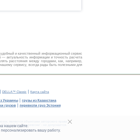
 удобный и качественный информационный сервис
е — актуальность информации и точность расчета
лять расстояния между городами, как, например,
 нашему сервису, всегда рады быть полезными для
|
|
DELLA™ Classic
Карта сайта
|
из Украины
грузы из Казахстана
|
и грузов
перевезти груз Эстония
зок, являются объектами авторского права.
DELLA™ Грузоперевозки' - не допускается.
на нашем сайте.
 персонализировать вашу работу.