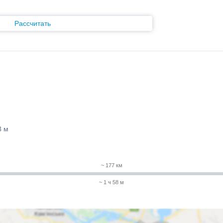
Рассчитать
8 м
~ 177 км
~ 1 ч 58 м