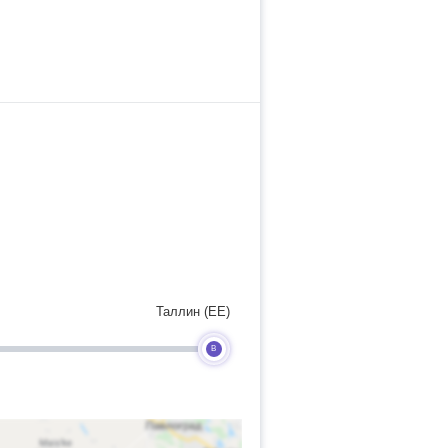
Таллин (EE)
B