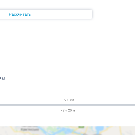
Рассчитать
0 м
~ 595 км
~ 7 ч 20 м