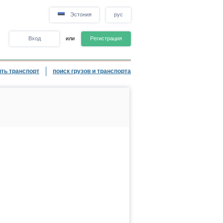
Эстония
рус
Вход
или
Регистрация
ть транспорт
поиск грузов и транспорта