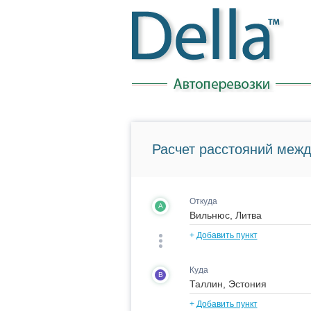
Расчет расстояний межд
Откуда
A
+
Добавить пункт
Куда
B
+
Добавить пункт