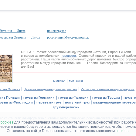
 Эстония — Литва
поиск грузов
перевозки Эстония — Литва
расстояния Международные
DELLA™
Расчет расстояний
между городами Эстонии, Европы и Азии —
в сфере автомобильных
перевозок
. Основной приоритет в нашей работ
расстояний. Наша
карта автомобильных дорог
помогает быстро опреде
расстояние между городами Вильнюс — Таллин. Благодарим за интере
для Вас!
|
главная
контакты
|
|
возки Эстония
Цены на международные перевозки
Расчет расстояний между городами
|
|
|
|
ы из Польши
грузы из Германии
грузы из Франции
грузы из Турции
грузы 
|
|
|
рузы из Финляндии
перевезти груз
попутный груз
международные перевозк
грузоперевозки
 сайта, включая оформление, стиль и алгоритмические решения обеспечения грузоперево
щение в других средствах информации и интернет-сайтах без официального разрешения '
м
cookies
для предоставления вам дополнительних возможностей при работе 
няются в вашем браузере и используются большинством сайтов, чтобы помочь
Оставаясь на сайте Della, вы соглашаетесь с использованием
cookies
.
ДЕЛЛА® —
ВАШИ
ГРУЗОПЕРЕВОЗКИ
™!