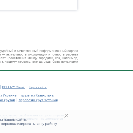
 удобный и качественный информационный сервис
е — актуальность информации и точность расчета
лять расстояния между городами, как, например,
с к нашему сервису, всегда рады быть полезными
|
|
DELLA™ Classic
Карта сайта
|
из Украины
грузы из Казахстана
|
и грузов
перевезти груз Эстония
зок, являются объектами авторского права.
DELLA™ Грузоперевозки' - не допускается.
на нашем сайте.
 персонализировать вашу работу.