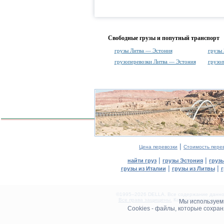
Свободные грузы и попутный транспорт
грузы Литва — Эстония
грузы
грузоперевозки Литва — Эстония
грузо
|
Цена перевозки
Стоимость пере
|
|
найти груз
грузы Эстония
груз
|
|
грузы из Италии
грузы из Литвы
г
©1995–2026 DELLA. Все содержание данного
Все права защищены.
Копирование и разме
Мы используе
0.08(aws2)
Cookies - файлы, которые сохра
080826-05:24:29