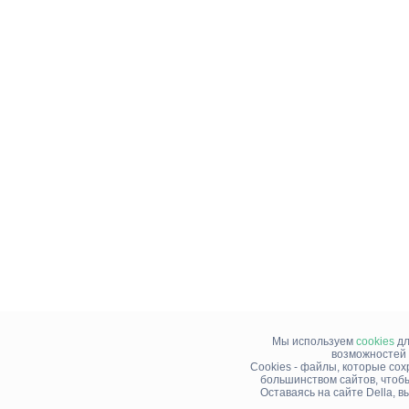
Мы используем
cookies
дл
возможностей 
Cookies - файлы, которые со
большинством сайтов, чтоб
Оставаясь на сайте Della, 