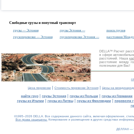
Свободные грузы и попутный транспорт
грузы — Эстония
грузы Эстония —
поиск грузов
грузоперевозки — Эстония
грузоперевозки Эстония —
расстояния Межд
DELLA™
Расчет расс
в сфере автомобиль
расстояний. Наша
ка
расстояние между г
полезными для Вас!
г
|
|
Цена перевозки
Стоимость перевозки Эстония
Цены на международ
|
|
|
найти груз
грузы Эстония
грузы из Польши
грузы из Германии
|
|
|
грузы из Италии
грузы из Литвы
грузы из Финляндии
перевезти г
г
©1995–2026 DELLA. Все содержание данного сайта, включая оформление, стиль 
Все права защищены.
Копирование и размещение в других средствах информаци
0.08(aws4)
060826-12:44:54
ДЕЛЛА® —