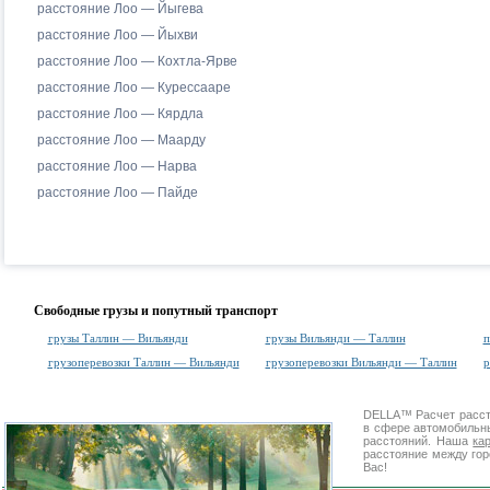
расстояние Лоо — Йыгева
расстояние Лоо — Йыхви
расстояние Лоо — Кохтла-Ярве
расстояние Лоо — Курессааре
расстояние Лоо — Кярдла
расстояние Лоо — Маарду
расстояние Лоо — Нарва
расстояние Лоо — Пайде
Свободные грузы и попутный транспорт
грузы Таллин — Вильянди
грузы Вильянди — Таллин
п
грузоперевозки Таллин — Вильянди
грузоперевозки Вильянди — Таллин
р
DELLA™
Расчет расс
в сфере автомобиль
расстояний. Наша
ка
расстояние между гор
Вас!