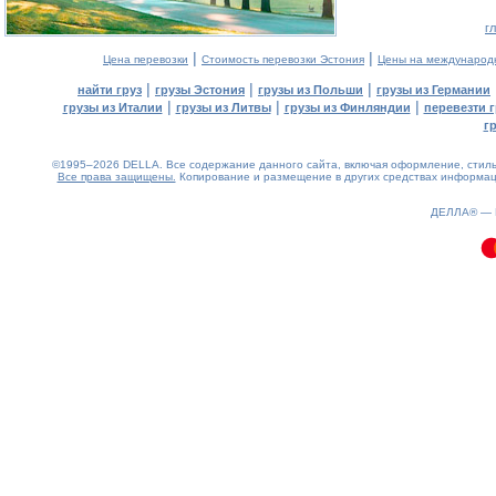
г
|
|
Цена перевозки
Стоимость перевозки Эстония
Цены на международ
|
|
|
найти груз
грузы Эстония
грузы из Польши
грузы из Германии
|
|
|
грузы из Италии
грузы из Литвы
грузы из Финляндии
перевезти г
г
©1995–2026 DELLA. Все содержание данного сайта, включая оформление, стиль 
Все права защищены.
Копирование и размещение в других средствах информаци
0.08(aws4)
070826-07:26:42
ДЕЛЛА® —