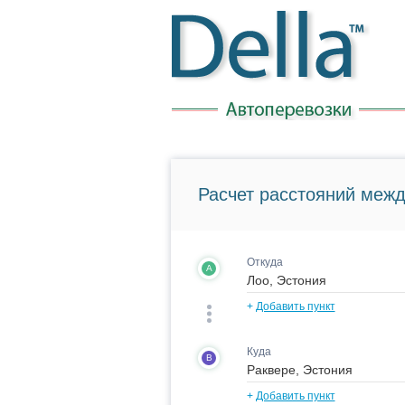
Расчет расстояний межд
Откуда
A
+
Добавить пункт
Куда
B
+
Добавить пункт