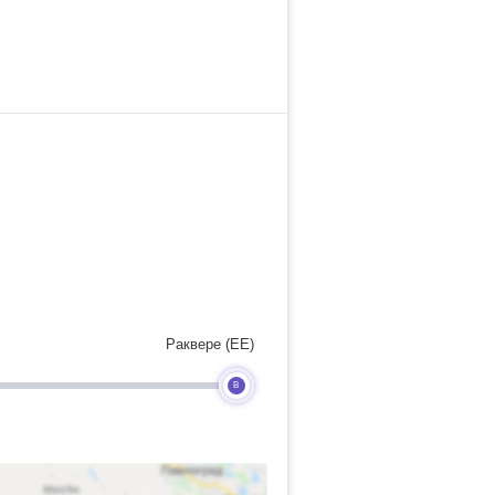
Раквере (EE)
B