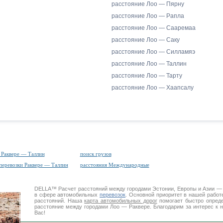
расстояние Лоо — Пярну
расстояние Лоо — Рапла
расстояние Лоо — Сааремаа
расстояние Лоо — Саку
расстояние Лоо — Силламяэ
расстояние Лоо — Таллин
расстояние Лоо — Тарту
расстояние Лоо — Хаапсалу
 Раквере — Таллин
поиск грузов
перевозки Раквере — Таллин
расстояния Международные
DELLA™
Расчет расстояний
между городами Эстонии, Европы и Азии —
в сфере автомобильных
перевозок
. Основной приоритет в нашей работ
расстояний. Наша
карта автомобильных дорог
помогает быстро опреде
расстояние между городами Лоо — Раквере. Благодарим за интерес к 
Вас!