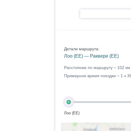
Детали маршрута:
Лоо (EE) — Раквере (EE)
Расстояние по маршруту ~
102 км
Примерное время поездки ~
1 ч 3
A
Лоо (EE)