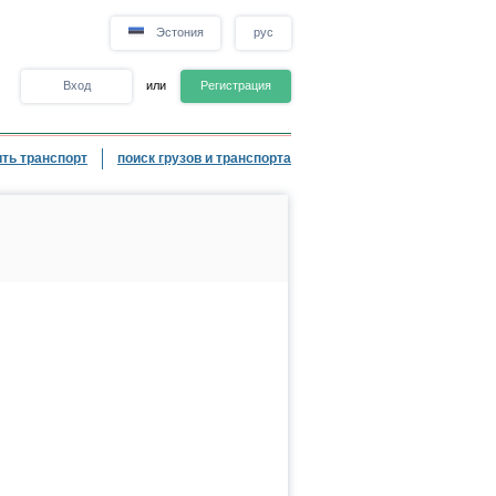
Эстония
рус
Вход
или
Регистрация
ть транспорт
поиск грузов и транспорта