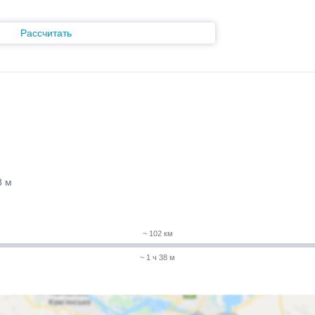
Рассчитать
8 м
~ 102 км
~ 1 ч 38 м