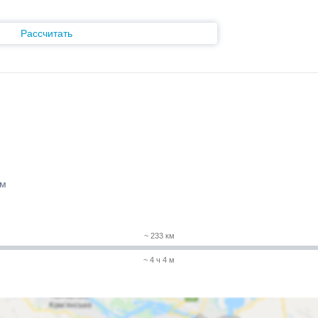
Рассчитать
 м
~ 233 км
~ 4 ч 4 м