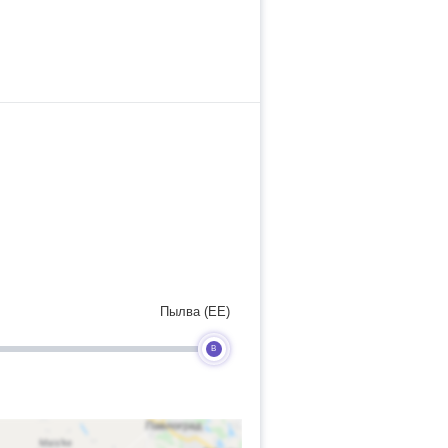
Пылва (EE)
B