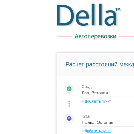
Расчет расстояний межд
Откуда
A
+
Добавить пункт
Куда
B
+
Добавить пункт