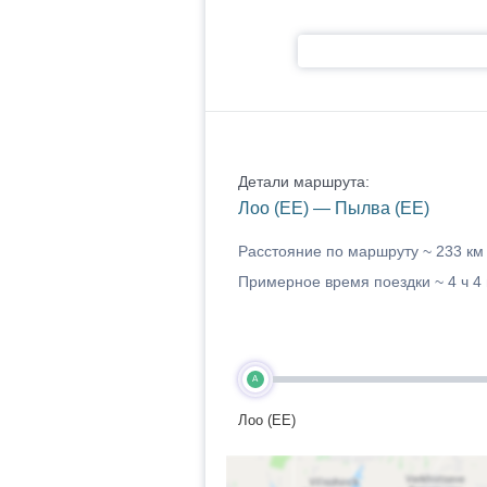
Детали маршрута:
Лоо (EE) — Пылва (EE)
Расстояние по маршруту ~
233 км
Примерное время поездки ~
4 ч 4
A
Лоо (EE)