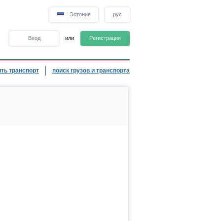
Эстония
рус
Вход
или
Регистрация
ть транспорт
поиск грузов и транспорта