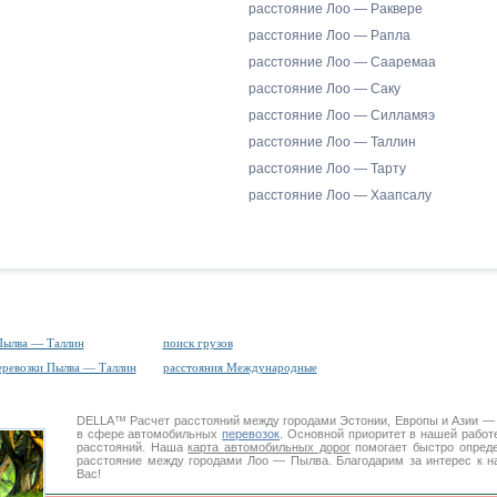
расстояние Лоо — Раквере
расстояние Лоо — Рапла
расстояние Лоо — Сааремаа
расстояние Лоо — Саку
расстояние Лоо — Силламяэ
расстояние Лоо — Таллин
расстояние Лоо — Тарту
расстояние Лоо — Хаапсалу
Пылва — Таллин
поиск грузов
еревозки Пылва — Таллин
расстояния Международные
DELLA™
Расчет расстояний
между городами Эстонии, Европы и Азии —
в сфере автомобильных
перевозок
. Основной приоритет в нашей работ
расстояний. Наша
карта автомобильных дорог
помогает быстро опреде
расстояние между городами Лоо — Пылва. Благодарим за интерес к н
Вас!