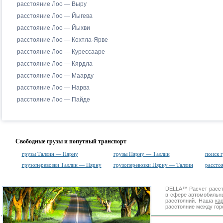
расстояние Лоо — Выру
расстояние Лоо — Йыгева
расстояние Лоо — Йыхви
расстояние Лоо — Кохтла-Ярве
расстояние Лоо — Курессааре
расстояние Лоо — Кярдла
расстояние Лоо — Маарду
расстояние Лоо — Нарва
расстояние Лоо — Пайде
Свободные грузы и попутный транспорт
грузы Таллин — Пярну
грузы Пярну — Таллин
поиск 
грузоперевозки Таллин — Пярну
грузоперевозки Пярну — Таллин
рассто
DELLA™
Расчет расс
в сфере автомобиль
расстояний. Наша
ка
расстояние между гор