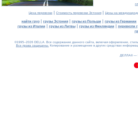
г
|
|
Цена перевозки
Стоимость перевозки Эстония
Цены на международ
|
|
|
найти груз
грузы Эстония
грузы из Польши
грузы из Германии
|
|
|
грузы из Италии
грузы из Литвы
грузы из Финляндии
перевезти г
г
©1995–2026 DELLA. Все содержание данного сайта, включая оформление, стиль 
Все права защищены.
Копирование и размещение в других средствах информаци
0.09(aws3)
070826-10:27:46
ДЕЛЛА® —